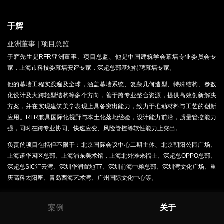
于辉
亚洲董事 | 项目总监
于辉先生是RFR亚洲董事、项目总监、他是中国建筑学会幕墙专业委员会专
家，上海市科技委幕墙安评专家，深超总部基地特聘幕墙专家。
他的幕墙工程实践遍及全球，涵盖幕墙系统、复杂几何造型、特殊结构、参数
化设计及大跨轻型结构等多个方向，善于跨专业整合资源，提供高效创新解决
方案，并在实现建筑美学表现上具备突出能力，致力于推动材料与工艺的创新
应用。RFR兼具国际化视野与本土化落地经验，设计能力前沿，质量管控能力
强，同时在跨专业协同、快速应变、风险管控等软性能力上突出。
负责的项目包括但不限于：北京国际会议中心二期主体、北京朝阳公园广场、
上海诺华园区总部、上海浦东美术馆，上海北外滩来福士、深超总OPPO总部、
深超总SIC汇云湾、深圳华润置地T7、深圳前海中粮总部、深圳湾文化广场、重
庆高科太阳座、青岛西海艺术湾、
广州国际文化中心
等。
案例
关于