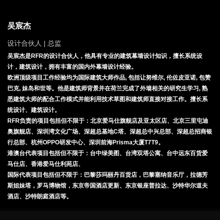
吴宸杰
设计合伙人 | 总监
吴宸杰是RFR的设计合伙人，他具有专业的建筑幕墙设计知识，擅长系统设
计，建筑设计，拥有丰富的国内外幕墙设计经验。
欧洲顶级项目工作经验均为国际建筑大师作品, 包括让努维尔, 伦佐皮亚诺, 包赞
巴克, 妹岛和世等。他是建筑师背景并在荷兰完成了外墙相关的研究生学习, 熟
悉建筑大师的配合工作模式并能利用技术草图和建筑师直接对接工作。擅长系
统设计、建筑设计。
RFR负责的项目包括但不限于：北京爱马仕旗舰店及亚太区店、北京三里屯迪
奥旗舰店、深圳湾文化广场、深超总基地C塔、深超总中兴总部、深超总招商银
行总部、杭州OPPO研发中心、深圳前海Prisma大厦T7T9。
港澳台代表项目包括但不限于：台中绿美图、台湾双塔公寓、台中远东百货爱
马仕店、香港爱马仕利苑店、
国际代表项目包括但不限于：巴黎莎玛丽丹百货店，巴黎塞纳音乐厅，拉德芳
斯姐妹塔，罗马博物馆，东京帝国酒店更新、东京银座普拉达、沙特华尔道夫
酒店、沙特朗庭酒店等。