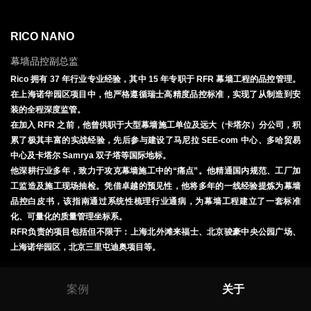
RICO NANO
幕墙品控副总监
Rico
拥有
37
年行业专业经验，其中
15
年专职于
RFR
幕墙工程的品控管理。
在上海诺华园区项目中，他严格遵循瑞士高精度品控标准，实现了从制造到安
装的全程深度监管。
在加入
RFR
之前，他曾供职于大型幕墙施工单位及远大（卡塔尔）分公司，积
累了极其丰富的实战经验，先后参与建设了马尼拉
SEE-com
中心、多哈贸易
中心及卡塔尔
Samrya
双子塔等国际地标。
他深耕行业多年，致力于攻克幕墙施工中的
“
痛点
”
。他精通国内规范、工厂加
工监造及施工现场抽检。凭借卓越的预见性，他将多年的一线经验提炼为幕墙
品控白皮书，该指南通过系统性梳理行业通病，为幕墙工程建立了一套标准
化、可量化的质量管理坐标系。
RFR
负责的项目包括但不限于：上海北外滩来福士、北京骏豪中央公园广场、
上海诺华园区，北京三里屯迪奥项目等。
案例
关于